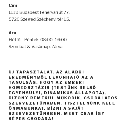
Cím
1119 Budapest Fehérvári út 77.
5720 Szeged Széchenyi tér 15.
óra
Hétfő—Péntek: 08:00–16:00
Szombat & Vasárnap: Zárva
ÚJ TAPASZTALAT. AZ ALÁBBI
EREDMÉNYBŐL LEVONHATÓ AZ A
TANULSÁG, HOGY AZ EMBERI
HOMEOSZTÁZIS (TESTÜNK BELSŐ
EGYENSÚLYI, DINAMIKUS ÁLLAPOTA),
BIZONY REMEKÜL MŰKÖDIK, CSODÁLATOS
SZERVEZETÜNKBEN. TISZTELNÜNK KELL
ÖNMAGUNKAT, BÍZNI A SAJÁT
SZERVEZETÜNKBEN, MERT CSAK ÍGY
KÉPES CSODÁRA!